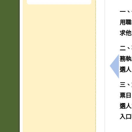
一、
用職
求他
二、
務執
選人
上一筆
三、
票日
選人
入口