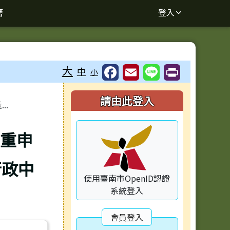
曆
登入
大
中
小
右邊區域內容
請由此登入
.
府重申
行政中
使用臺南市OpenID認證
系統登入
會員登入