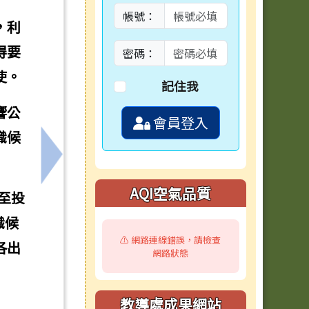
帳號：
，利
得要
密碼：
使。
記住我
響公
會員登入
職候
下一筆：轉知「臺南市政府教育局特約心理諮
AQI空氣品質
至投
職候
⚠️ 網路連線錯誤，請檢查
各出
網路狀態
教導處成果網站