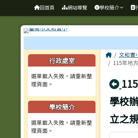
台南市文和實小
導覽列
跳至主內容區
回首頁
網站導覽
學校簡介
工具列
頁尾區域
主內容
Home
文和實
左邊區域內容
行政處室
115年地
選單載入失敗，請重新整
回
1
理頁面。
學校
學校簡介
立之
選單載入失敗，請重新整
理頁面。