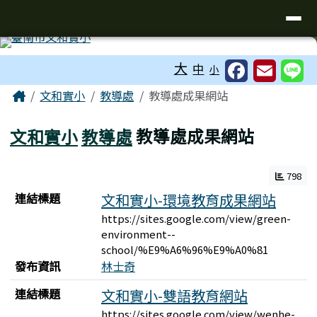
台南市文和實小
導覽列
跳至主內容區
工具列
大
中
小
頁尾區域
主內容區域
Home
文和實小
教導處
教導處成果網站
文和實小
教導處
教導處成果網站
798
連結列表
連結標題
文和實小-環境教育成果網站
https://sites.google.com/view/green-
environment--
school/%E9%A6%96%E9%A0%81
發布資訊
林士奇
連結標題
文和實小-雙語教育網站
https://sites.google.com/view/wenhe-