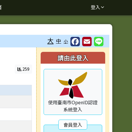
曆
登入
大
中
小
右邊區域內容
請由此登入
259
使用臺南市OpenID認證
系統登入
會員登入