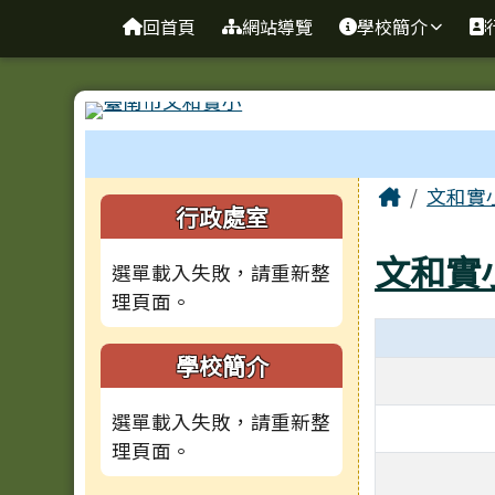
台南市文和實小
導覽列
跳至主內容區
回首頁
網站導覽
學校簡介
工具列
頁尾區域
主內容
Home
文和實
左邊區域內容
行政處室
文和實
選單載入失敗，請重新整
理頁面。
學校簡介
選單載入失敗，請重新整
理頁面。