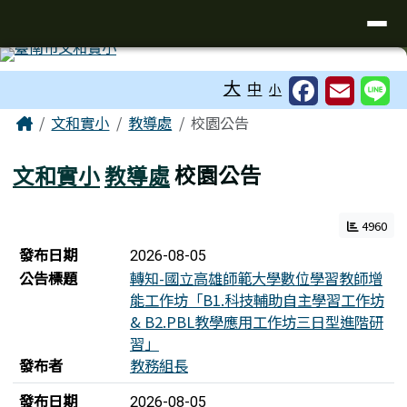
台南市文和實小
導覽列
跳至主內容區
工具列
大
中
小
頁尾區域
主內容區域
Home
文和實小
教導處
校園公告
文和實小
教導處
校園公告
4960
新聞列表
發布日期
2026-08-05
公告標題
轉知-國立高雄師範大學數位學習教師增
能工作坊「B1.科技輔助自主學習工作坊
& B2.PBL教學應用工作坊三日型進階研
習」
發布者
教務組長
發布日期
2026-08-05