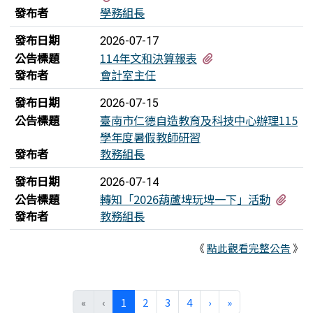
發布者
學務組長
發布日期
2026-07-17
有1個附檔
公告標題
114年文和決算報表
發布者
會計室主任
發布日期
2026-07-15
公告標題
臺南市仁德自造教育及科技中心辦理115
學年度暑假教師研習
發布者
教務組長
發布日期
2026-07-14
有1
公告標題
轉知「2026葫蘆埤玩埤一下」活動
發布者
教務組長
《
點此觀看完整公告
》
(目前頁次)
下一頁
最後頁
«
‹
1
2
3
4
›
»