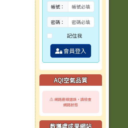
帳號：
密碼：
記住我
會員登入
AQI空氣品質
⚠️ 網路連線錯誤，請檢查
網路狀態
教導處成果網站