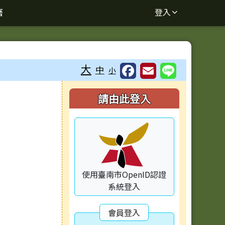
曆
登入
大
中
小
右邊區域內容
請由此登入
使用臺南市OpenID認證
系統登入
會員登入